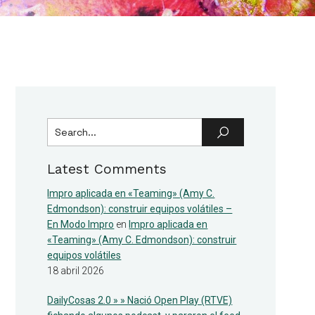
Latest Comments
Impro aplicada en «Teaming» (Amy C.
Edmondson): construir equipos volátiles –
En Modo Impro
en
Impro aplicada en
«Teaming» (Amy C. Edmondson): construir
equipos volátiles
18 abril 2026
DailyCosas 2.0 » » Nació Open Play (RTVE)