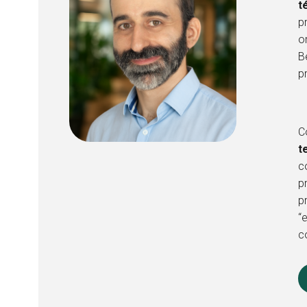
t
p
o
B
p
C
t
c
p
p
“
c