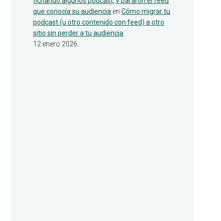
fichando algunos podcast, y pararon el feed
que conocía su audiencia
en
Cómo migrar tu
podcast (u otro contenido con feed) a otro
sitio sin perder a tu audiencia
12 enero 2026