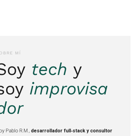
OBRE MÍ
Soy
tech
y
soy
improvisa
dor
oy Pablo R.M.,
desarrollador full‑stack y consultor