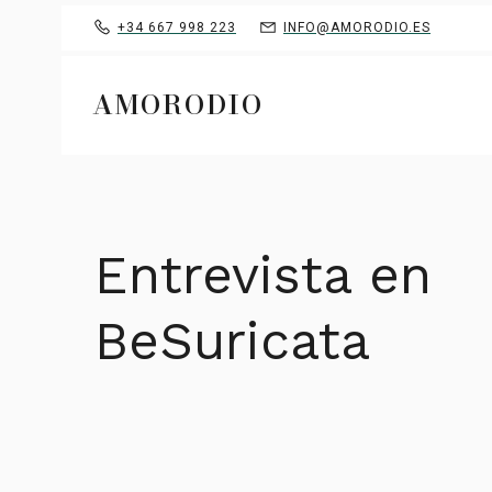
+34 667 998 223
INFO@AMORODIO.ES
AMORODIO
Entrevista en
BeSuricata