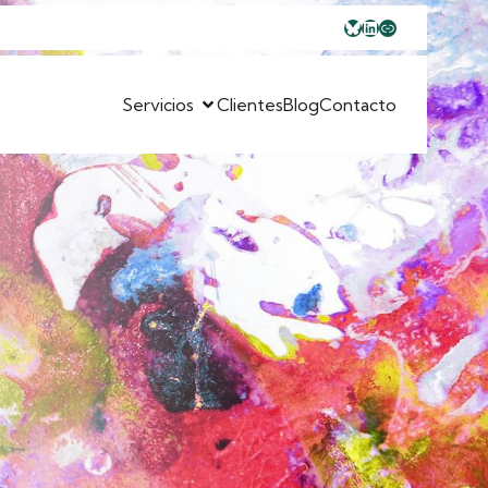
Bluesky
LinkedIn
Enlace
Servicios
Clientes
Blog
Contacto